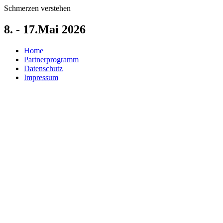
Zum
Schmerzen verstehen
Inhalt
springen
8. - 17.Mai 2026
Home
Partnerprogramm
Datenschutz
Impressum